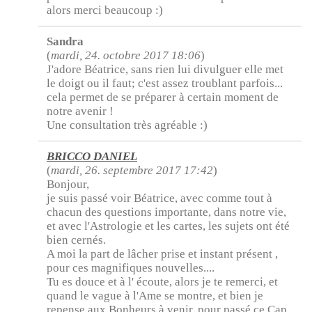
alors merci beaucoup :)
Sandra
(
mardi, 24. octobre 2017 18:06
)
J'adore Béatrice, sans rien lui divulguer elle met
le doigt ou il faut; c'est assez troublant parfois...
cela permet de se préparer à certain moment de
notre avenir !
Une consultation très agréable :)
BRICCO DANIEL
(
mardi, 26. septembre 2017 17:42
)
Bonjour,
je suis passé voir Béatrice, avec comme tout à
chacun des questions importante, dans notre vie,
et avec l'Astrologie et les cartes, les sujets ont été
bien cernés.
A moi la part de lâcher prise et instant présent ,
pour ces magnifiques nouvelles....
Tu es douce et à l' écoute, alors je te remerci, et
quand le vague à l'Ame se montre, et bien je
repense aux Bonheurs à venir, pour passé ce Cap,