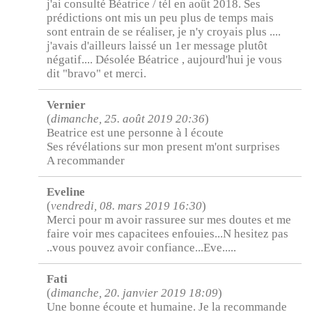
j'ai consulté Béatrice / tél en août 2018. Ses
prédictions ont mis un peu plus de temps mais
sont entrain de se réaliser, je n'y croyais plus ....
j'avais d'ailleurs laissé un 1er message plutôt
négatif.... Désolée Béatrice , aujourd'hui je vous
dit "bravo" et merci.
Vernier
(
dimanche, 25. août 2019 20:36
)
Beatrice est une personne à l écoute
Ses révélations sur mon present m'ont surprises
A recommander
Eveline
(
vendredi, 08. mars 2019 16:30
)
Merci pour m avoir rassuree sur mes doutes et me
faire voir mes capacitees enfouies...N hesitez pas
..vous pouvez avoir confiance...Eve.....
Fati
(
dimanche, 20. janvier 2019 18:09
)
Une bonne écoute et humaine. Je la recommande